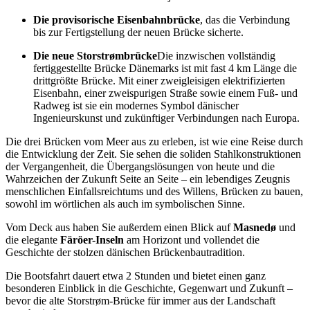
Die provisorische Eisenbahnbrücke
, das die Verbindung
bis zur Fertigstellung der neuen Brücke sicherte.
Die neue Storstrømbrücke
Die inzwischen vollständig
fertiggestellte Brücke Dänemarks ist mit fast 4 km Länge die
drittgrößte Brücke. Mit einer zweigleisigen elektrifizierten
Eisenbahn, einer zweispurigen Straße sowie einem Fuß- und
Radweg ist sie ein modernes Symbol dänischer
Ingenieurskunst und zukünftiger Verbindungen nach Europa.
Die drei Brücken vom Meer aus zu erleben, ist wie eine Reise durch
die Entwicklung der Zeit. Sie sehen die soliden Stahlkonstruktionen
der Vergangenheit, die Übergangslösungen von heute und die
Wahrzeichen der Zukunft Seite an Seite – ein lebendiges Zeugnis
menschlichen Einfallsreichtums und des Willens, Brücken zu bauen,
sowohl im wörtlichen als auch im symbolischen Sinne.
Vom Deck aus haben Sie außerdem einen Blick auf
Masnedø
und
die elegante
Färöer-Inseln
am Horizont und vollendet die
Geschichte der stolzen dänischen Brückenbautradition.
Die Bootsfahrt dauert etwa 2 Stunden und bietet einen ganz
besonderen Einblick in die Geschichte, Gegenwart und Zukunft –
bevor die alte Storstrøm-Brücke für immer aus der Landschaft